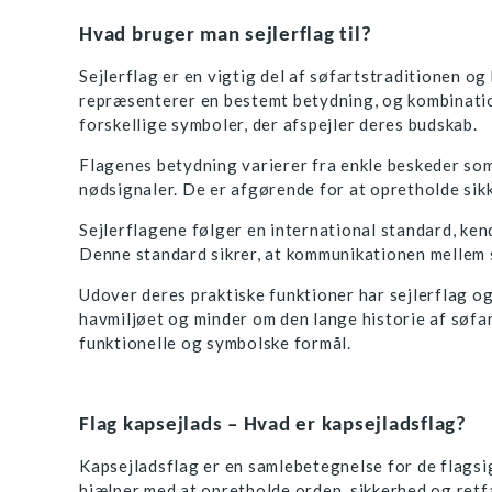
Hvad bruger man sejlerflag til?
Sejlerflag er en vigtig del af søfartstraditionen og
repræsenterer en bestemt betydning, og kombinatio
forskellige symboler, der afspejler deres budskab.
Flagenes betydning varierer fra enkle beskeder som 
nødsignaler. De er afgørende for at opretholde sikk
Sejlerflagene følger en international standard, ken
Denne standard sikrer, at kommunikationen mellem sk
Udover deres praktiske funktioner har sejlerflag ogs
havmiljøet og minder om den lange historie af søfar
funktionelle og symbolske formål.
Flag kapsejlads – Hvad er kapsejladsflag?
Kapsejladsflag er en samlebetegnelse for de flagsig
hjælper med at opretholde orden, sikkerhed og ret