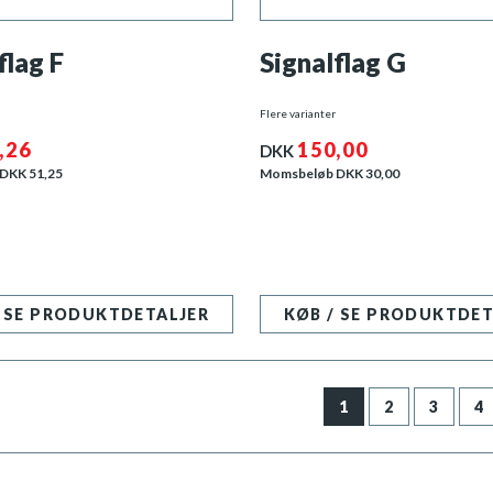
flag F
Signalflag G
Flere varianter
,26
150,00
DKK
 DKK
51,25
Momsbeløb DKK
30,00
/ SE PRODUKTDETALJER
KØB / SE PRODUKTDET
1
2
3
4