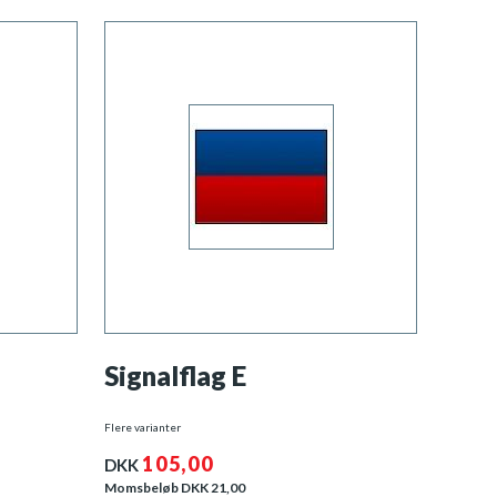
Signalflag E
Flere varianter
105,00
DKK
Momsbeløb DKK
21,00