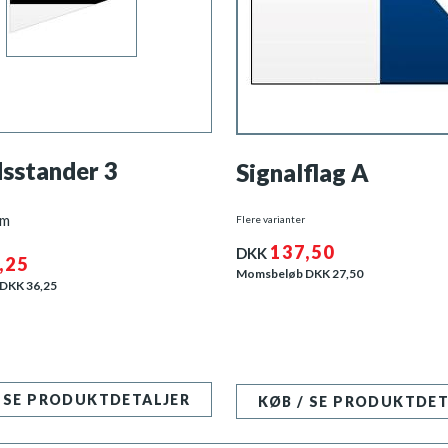
dsstander 3
Signalflag A
cm
Flere varianter
137,50
DKK
,25
Momsbeløb DKK
27,50
 DKK
36,25
/ SE PRODUKTDETALJER
KØB / SE PRODUKTDET