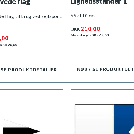
Lighedsstander 1
vede flag
65x110 cm
e flag til brug ved sejlsport.
210,00
DKK
Momsbeløb DKK
42,00
,00
 DKK
20,00
KØB / SE PRODUKTDET
/ SE PRODUKTDETALJER