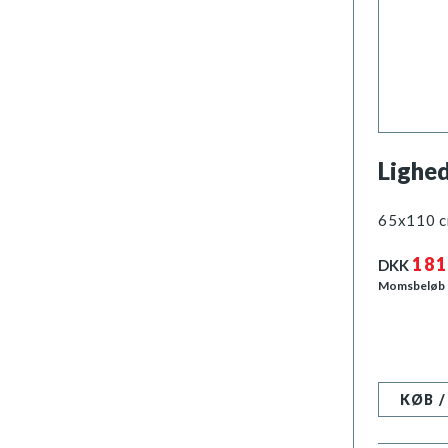
Lighe
65x110 
181
DKK
Momsbeløb
KØB 