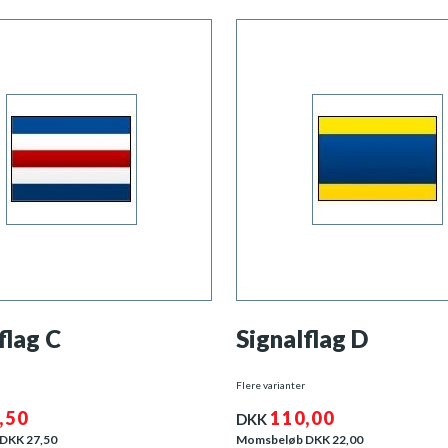
flag C
Signalflag D
Flere varianter
,50
110,00
DKK
 DKK
27,50
Momsbeløb DKK
22,00