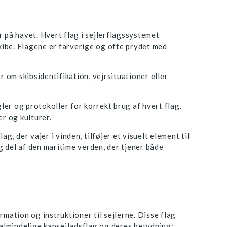
r på havet. Hvert flag i sejlerflagssystemet
ibe. Flagene er farverige og ofte prydet med
 om skibsidentifikation, vejrsituationer eller
ler og protokoller for korrekt brug af hvert flag.
r og kulturer.
, der vajer i vinden, tilføjer et visuelt element til
g del af den maritime verden, der tjener både
mation og instruktioner til sejlerne. Disse flag
almindelige kapsejladsflag og deres betydning: