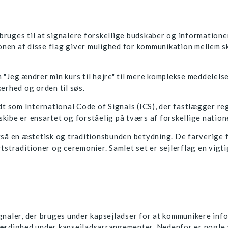
 bruges til at signalere forskellige budskaber og informatione
nen af disse flag giver mulighed for kommunikation mellem sk
"Jeg ændrer min kurs til højre" til mere komplekse meddelelser
erhed og orden til søs.
dt som International Code of Signals (ICS), der fastlægger reg
ibe er ensartet og forståelig på tværs af forskellige natione
å en æstetisk og traditionsbunden betydning. De farverige flag
tstraditioner og ceremonier. Samlet set er sejlerflag en vigti
naler, der bruges under kapsejladser for at kommunikere infor
færdighed under kapsejladsarrangementer. Nedenfor er nogle 