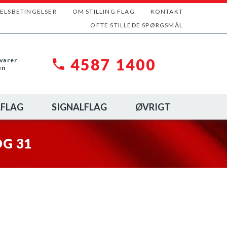
ELSBETINGELSER
OM STILLING FLAG
KONTAKT
OFTE STILLEDE SPØRGSMÅL
4587 1400
varer
en
FLAG
SIGNALFLAG
ØVRIGT
OG 31