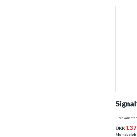
Signal
Flere varianter
137
DKK
Momsbeløb