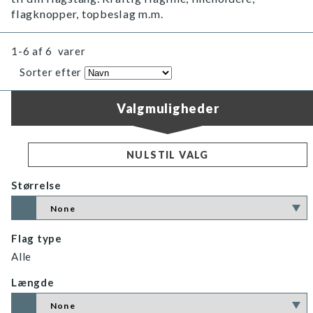
flagknopper, topbeslag m.m.
1-6
af
6
varer
Sorter efter
Valgmuligheder
NULSTIL VALG
Størrelse
Flag type
Alle
Længde