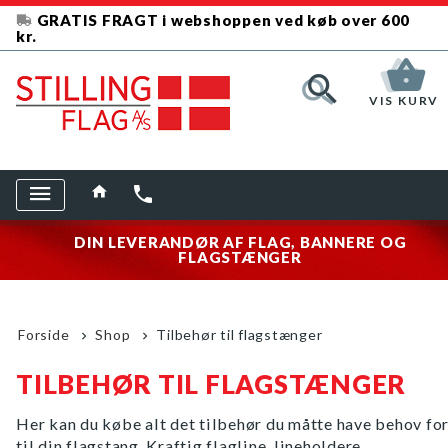
GRATIS FRAGT i webshoppen ved køb over 600
kr.
VIS KURV
DIN LEVERANDØR AF FLAG, BANNERE OG
FLAGSTÆNGER
Forside
Shop
Tilbehør til flagstænger
TILBEHØR TIL FLAGSTÆNGER
Her kan du købe alt det tilbehør du måtte have behov fo
til din flagstang. Kraftig flagline, lineholdere,