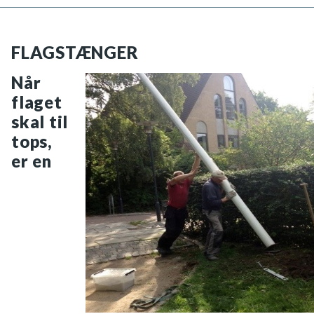
FLAGSTÆNGER
Når
flaget
skal til
tops,
er en