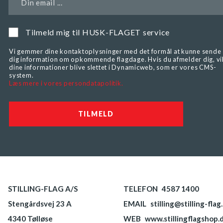
Din email ...
Tilmeld mig til HUSK-FLAGET service
Vi gemmer dine kontaktoplysninger med det formål at kunne sende
dig information om opkommende flagdage. Hvis du afmelder dig, vi
dine informationer blive slettet i Dynamicweb, som er vores CMS-
system.
Læs mere i vores persondatapolitik.
STILLING-FLAG A/S
TELEFON
4587 1400
Stengårdsvej 23 A
EMAIL
stilling@stilling-flag
4340 Tølløse
WEB
www.stillingflagshop.