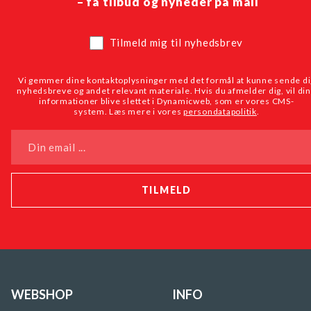
– få tilbud og nyheder på mail
Tilmeld mig til nyhedsbrev
Vi gemmer dine kontaktoplysninger med det formål at kunne sende di
nyhedsbreve og andet relevant materiale. Hvis du afmelder dig, vil di
informationer blive slettet i Dynamicweb, som er vores CMS-
system. Læs mere i vores
persondatapolitik
.
Din email ...
WEBSHOP
INFO