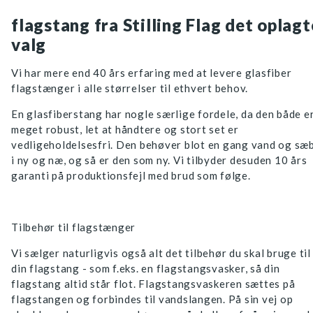
flagstang fra Stilling Flag det oplagt
valg
Vi har mere end 40 års erfaring med at levere glasfiber
flagstænger i alle størrelser til ethvert behov.
En glasfiberstang har nogle særlige fordele, da den både e
meget robust, let at håndtere og stort set er
vedligeholdelsesfri. Den behøver blot en gang vand og sæ
i ny og næ, og så er den som ny. Vi tilbyder desuden 10 års
garanti på produktionsfejl med brud som følge.
Tilbehør til flagstænger
Vi sælger naturligvis også alt det tilbehør du skal bruge til
din flagstang - som f.eks. en flagstangsvasker, så din
flagstang altid står flot. Flagstangsvaskeren sættes på
flagstangen og forbindes til vandslangen. På sin vej op