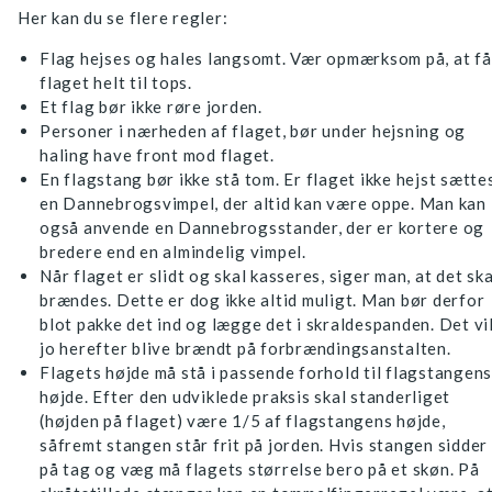
Her kan du se flere regler:
Flag hejses og hales langsomt. Vær opmærksom på, at få
flaget helt til tops.
Et flag bør ikke røre jorden.
Personer i nærheden af flaget, bør under hejsning og
haling have front mod flaget.
En flagstang bør ikke stå tom. Er flaget ikke hejst sætte
en Dannebrogsvimpel, der altid kan være oppe. Man kan
også anvende en Dannebrogsstander, der er kortere og
bredere end en almindelig vimpel.
Når flaget er slidt og skal kasseres, siger man, at det ska
brændes. Dette er dog ikke altid muligt. Man bør derfor
blot pakke det ind og lægge det i skraldespanden. Det vi
jo herefter blive brændt på forbrændingsanstalten.
Flagets højde må stå i passende forhold til flagstangens
højde. Efter den udviklede praksis skal standerliget
(højden på flaget) være 1/5 af flagstangens højde,
såfremt stangen står frit på jorden. Hvis stangen sidder
på tag og væg må flagets størrelse bero på et skøn. På