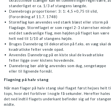
skråtstillede stænger kan en tommelfingerregel være, a
standerliget er ca. 1/3 af stangens længde.
Dannebrogs proportioner: 3: 1: 4,5 +0,75 til slid,
(Forordning af 11.7. 1748)
Stormflag kan anvendes ved stærk blæst eller storm på
flagdage. Stormflaget er som regel 2-3 størrelser mindr
end det sædvanlige flag, men højden på flaget kan være
helt ned til 1/10 af stangens højde.
Bruges Dannebrog til dekoration på f.eks. en væg skal d
kvadratiske felter vende opad.
Anvendes Dannebrog på en kiste skal de kvadratiske
felter ligge over kistens hovedende.
Dannebrog bør aldrig anvendes som dug, sengetæppe
eller til lignende formål.
Flagning på halv stang
Når man flager på halv stang skal flaget først hejses helt ti
tops, hvor det forbliver i nogle få sekunder. Herefter hales
det ned indtil flagets underkant befinder sig ud for stange
midte.