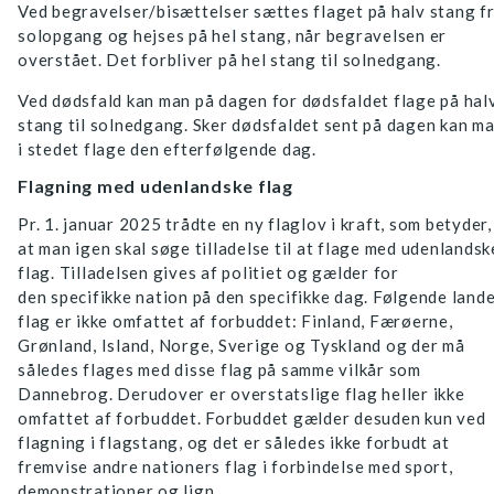
Ved begravelser/bisættelser sættes flaget på halv stang f
solopgang og hejses på hel stang, når begravelsen er
overstået. Det forbliver på hel stang til solnedgang.
Ved dødsfald kan man på dagen for dødsfaldet flage på hal
stang til solnedgang. Sker dødsfaldet sent på dagen kan m
i stedet flage den efterfølgende dag.
Flagning med udenlandske flag
Pr. 1. januar 2025 trådte en ny flaglov i kraft, som betyder,
at man igen skal søge tilladelse til at flage med udenlandsk
flag. Tilladelsen gives af politiet og gælder for
den specifikke nation på den specifikke dag. Følgende land
flag er ikke omfattet af forbuddet: Finland, Færøerne,
Grønland, Island, Norge, Sverige og Tyskland og der må
således flages med disse flag på samme vilkår som
Dannebrog. Derudover er overstatslige flag heller ikke
omfattet af forbuddet. Forbuddet gælder desuden kun ved
flagning i flagstang, og det er således ikke forbudt at
fremvise andre nationers flag i forbindelse med sport,
demonstrationer og lign.