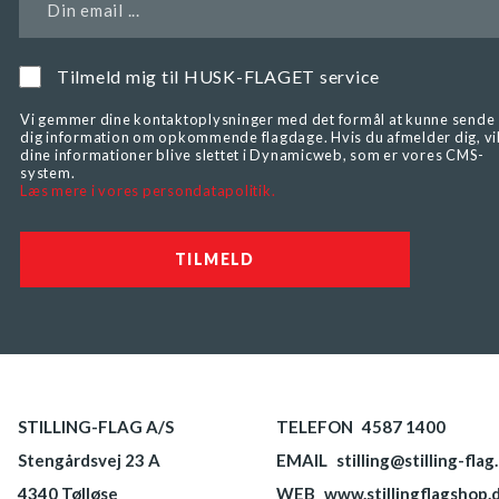
Din email ...
Tilmeld mig til HUSK-FLAGET service
Vi gemmer dine kontaktoplysninger med det formål at kunne sende
dig information om opkommende flagdage. Hvis du afmelder dig, vi
dine informationer blive slettet i Dynamicweb, som er vores CMS-
system.
Læs mere i vores persondatapolitik.
STILLING-FLAG A/S
TELEFON
4587 1400
Stengårdsvej 23 A
EMAIL
stilling@stilling-flag
4340 Tølløse
WEB
www.stillingflagshop.