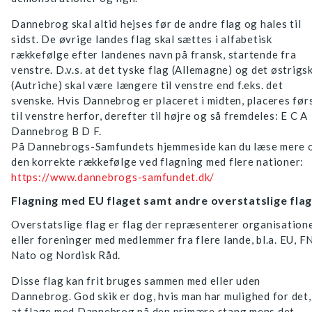
Dannebrog skal altid hejses før de andre flag og hales til
sidst. De øvrige landes flag skal sættes i alfabetisk
rækkefølge efter landenes navn på fransk, startende fra
venstre. D.v.s. at det tyske flag (Allemagne) og det østrigs
(Autriche) skal være længere til venstre end f.eks. det
svenske. Hvis Dannebrog er placeret i midten, placeres før
til venstre herfor, derefter til højre og så fremdeles: E C A
Dannebrog B D F.
På Dannebrogs-Samfundets hjemmeside kan du læse mere 
den korrekte rækkefølge ved flagning med flere nationer:
https://www.dannebrogs-samfundet.dk/
Flagning med EU flaget samt andre overstatslige flag
Overstatslige flag er flag der repræsenterer organisation
eller foreninger med medlemmer fra flere lande, bl.a. EU, FN
Nato og Nordisk Råd.
Disse flag kan frit bruges sammen med eller uden
Dannebrog. God skik er dog, hvis man har mulighed for det,
at flage med Dannebrog på den primære stang mens det