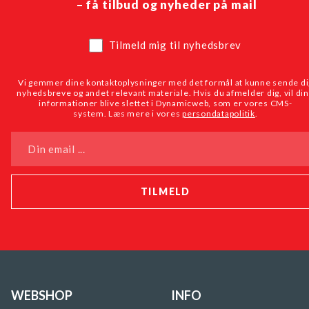
– få tilbud og nyheder på mail
Tilmeld mig til nyhedsbrev
Vi gemmer dine kontaktoplysninger med det formål at kunne sende di
nyhedsbreve og andet relevant materiale. Hvis du afmelder dig, vil di
informationer blive slettet i Dynamicweb, som er vores CMS-
system. Læs mere i vores
persondatapolitik
.
Din email ...
WEBSHOP
INFO