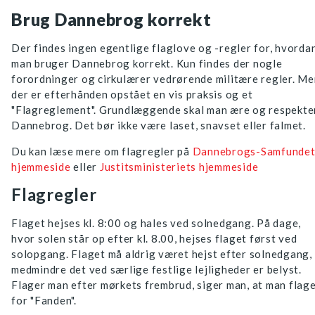
Brug Dannebrog korrekt
Der findes ingen egentlige flaglove og -regler for, hvorda
man bruger Dannebrog korrekt. Kun findes der nogle
forordninger og cirkulærer vedrørende militære regler. Me
der er efterhånden opstået en vis praksis og et
"Flagreglement". Grundlæggende skal man ære og respekte
Dannebrog. Det bør ikke være laset, snavset eller falmet.
Du kan læse mere om flagregler på
Dannebrogs-Samfundet
hjemmeside
eller
Justitsministeriets hjemmeside
Flagregler
Flaget hejses kl. 8:00 og hales ved solnedgang. På dage,
hvor solen står op efter kl. 8.00, hejses flaget først ved
solopgang. Flaget må aldrig været hejst efter solnedgang,
medmindre det ved særlige festlige lejligheder er belyst.
Flager man efter mørkets frembrud, siger man, at man flag
for "Fanden".