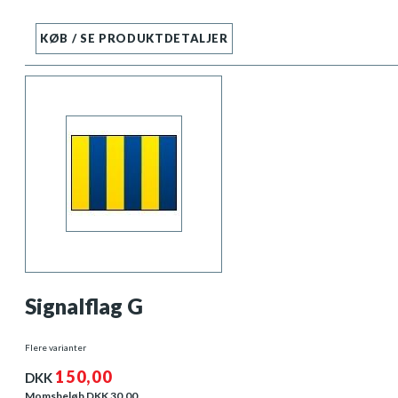
KØB / SE PRODUKTDETALJER
Signalflag G
Flere varianter
150,00
DKK
Momsbeløb DKK
30,00