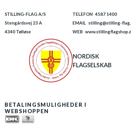
STILLING-FLAG A/S
TELEFON
4587 1400
Stengårdsvej 23 A
EMAIL
stilling@stilling-flag
4340 Tølløse
WEB
www.stillingflagshop.
NORDISK
FLAGSELSKAB
BETALINGSMULIGHEDER I
WEBSHOPPEN