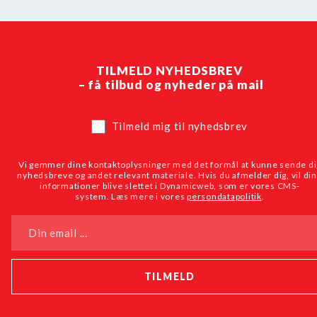
TILMELD NYHEDSBREV
– få tilbud og nyheder på mail
Tilmeld mig til nyhedsbrev
Vi gemmer dine kontaktoplysninger med det formål at kunne sende di
nyhedsbreve og andet relevant materiale. Hvis du afmelder dig, vil di
informationer blive slettet i Dynamicweb, som er vores CMS-
system. Læs mere i vores
persondatapolitik
.
Din email ...