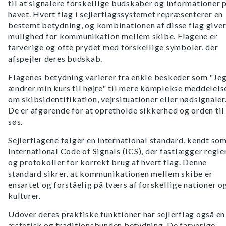
til at signalere forskellige budskaber og informationer 
havet. Hvert flag i sejlerflagssystemet repræsenterer en
bestemt betydning, og kombinationen af disse flag give
mulighed for kommunikation mellem skibe. Flagene er
farverige og ofte prydet med forskellige symboler, der
afspejler deres budskab.
Flagenes betydning varierer fra enkle beskeder som "Je
ændrer min kurs til højre" til mere komplekse meddelels
om skibsidentifikation, vejrsituationer eller nødsignaler
De er afgørende for at opretholde sikkerhed og orden til
søs.
Sejlerflagene følger en international standard, kendt so
International Code of Signals (ICS), der fastlægger regle
og protokoller for korrekt brug af hvert flag. Denne
standard sikrer, at kommunikationen mellem skibe er
ensartet og forståelig på tværs af forskellige nationer o
kulturer.
Udover deres praktiske funktioner har sejlerflag også en
æstetisk og traditionsbunden betydning. De farverige