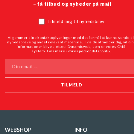
– få tilbud og nyheder på mail
Tilmeld mig til nyhedsbrev
Vi gemmer dine kontaktoplysninger med det formål at kunne sende di
nyhedsbreve og andet relevant materiale. Hvis du afmelder dig, vil di
informationer blive slettet i Dynamicweb, som er vores CMS-
system. Læs mere i vores
persondatapolitik
.
Din email ...
WEBSHOP
INFO