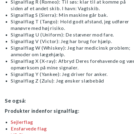
Signalflag R (Romeo): Til søs: klar til at komme på
siden af et andet skib. I havn: Vagtskib.
Signalflag S (Sierra): Min maskine går bak.
Signalflag T (Tango): Hold godt afstand, jeg udfører
manøvre med høj risiko.
Signalflag U (Uniform): De stævner mod fare.
Signalflag V (Victor): Jeg har brug for hjælp.
Signalflag W (Whiskey): Jeg har medicinsk problem;
anmoder om lægehjælp.
Signalflag X (X-ray): Afbryd Deres forehavende og væ
opmærksom på mine signaler.
Signalflag Y (Yankee): Jeg driver for anker.
Signalflag Z (Zulu): Jeg ønsker slæbebåd
Se også:
Produkter indenfor signalflag:
Sejlerflag
Ensfarvede flag