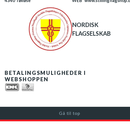
4340 Tølløse
WEB
www.stillingflagshop.
NORDISK
FLAGSELSKAB
BETALINGSMULIGHEDER I
WEBSHOPPEN
Gå til top