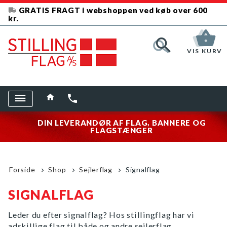
GRATIS FRAGT i webshoppen ved køb over 600
kr.
VIS KURV
DIN LEVERANDØR AF FLAG, BANNERE OG
FLAGSTÆNGER
Forside
Shop
Sejlerflag
Signalflag
SIGNALFLAG
Leder du efter signalflag? Hos stillingflag har vi
adskillige flag til både og andre sejlerflag.