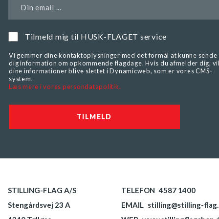
Din email ...
Tilmeld mig til HUSK-FLAGET service
Vi gemmer dine kontaktoplysninger med det formål at kunne sende
dig information om opkommende flagdage. Hvis du afmelder dig, vi
dine informationer blive slettet i Dynamicweb, som er vores CMS-
system.
Læs mere i vores persondatapolitik.
STILLING-FLAG A/S
TELEFON
4587 1400
Stengårdsvej 23 A
EMAIL
stilling@stilling-flag