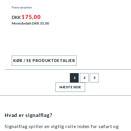
Flere varianter
175,00
DKK
Momsbeløb DKK
35,00
KØB / SE PRODUKTDETALJER
1
2
3
NÆSTE SIDE
Hvad er signalflag?
Signalflag spiller en vigtig rolle inden for søfart og