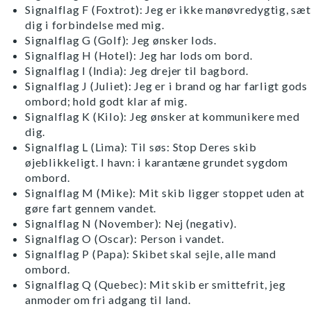
Signalflag F (Foxtrot): Jeg er ikke manøvredygtig, sæt
dig i forbindelse med mig.
Signalflag G (Golf): Jeg ønsker lods.
Signalflag H (Hotel): Jeg har lods om bord.
Signalflag I (India): Jeg drejer til bagbord.
Signalflag J (Juliet): Jeg er i brand og har farligt gods
ombord; hold godt klar af mig.
Signalflag K (Kilo): Jeg ønsker at kommunikere med
dig.
Signalflag L (Lima): Til søs: Stop Deres skib
øjeblikkeligt. I havn: i karantæne grundet sygdom
ombord.
Signalflag M (Mike): Mit skib ligger stoppet uden at
gøre fart gennem vandet.
Signalflag N (November): Nej (negativ).
Signalflag O (Oscar): Person i vandet.
Signalflag P (Papa): Skibet skal sejle, alle mand
ombord.
Signalflag Q (Quebec): Mit skib er smittefrit, jeg
anmoder om fri adgang til land.