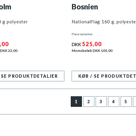
olm
Bosnien
0 g polyester
Nationalflag 160 g. polyeste
Flere varianter
,00
525,00
DKK
 DKK
22,00
Momsbeløb DKK
105,00
/ SE PRODUKTDETALJER
KØB / SE PRODUKTDET
1
2
3
4
5