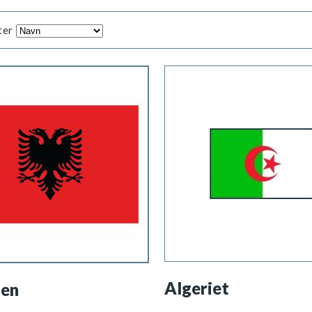
ter
Algeriet
ien