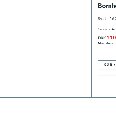
Bornh
Syet i 16
Flere varianter
110
DKK
Momsbeløb
KØB 