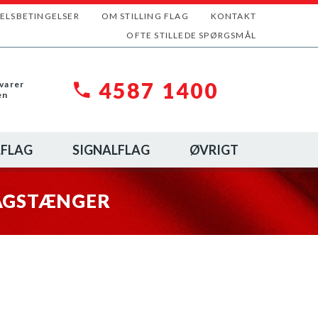
ELSBETINGELSER
OM STILLING FLAG
KONTAKT
OFTE STILLEDE SPØRGSMÅL
4587 1400
varer
en
FLAG
SIGNALFLAG
ØVRIGT
LAGSTÆNGER