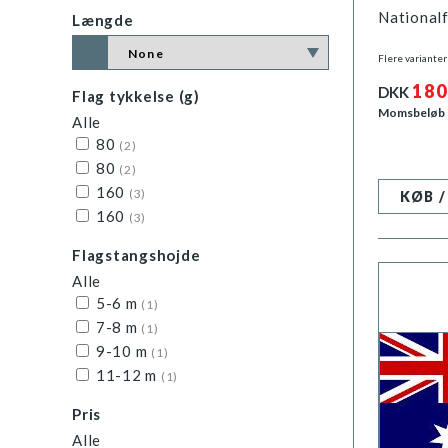
Nationalf
Længde
Flere varianter
180
DKK
Flag tykkelse (g)
Momsbeløb
Alle
80
(2)
80
(2)
160
(3)
KØB 
160
(3)
Flagstangshojde
Alle
5-6 m
(1)
7-8 m
(1)
9-10 m
(1)
11-12 m
(1)
Pris
Alle