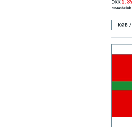
1.3
DKK
Momsbeløb
KØB 