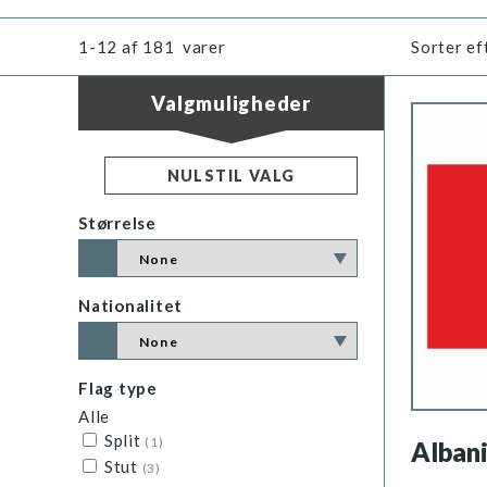
1-12
af
181
varer
Sorter ef
Valgmuligheder
NULSTIL VALG
Størrelse
Nationalitet
Flag type
Alle
Split
(1)
Alban
Stut
(3)