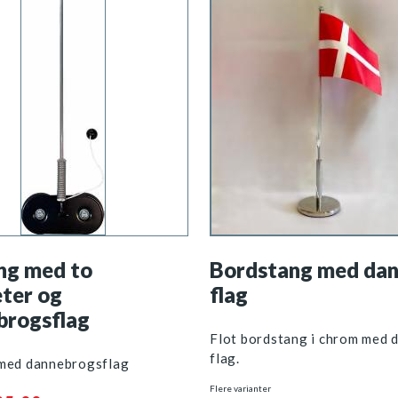
ng med to
Bordstang med da
ter og
flag
brogsflag
Flot bordstang i chrom med 
flag.
 med dannebrogsflag
Flere varianter