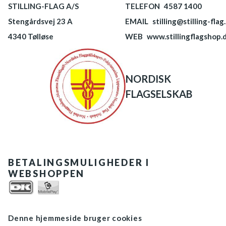
STILLING-FLAG A/S
TELEFON
4587 1400
Stengårdsvej 23 A
EMAIL
stilling@stilling-flag
4340 Tølløse
WEB
www.stillingflagshop.
NORDISK
FLAGSELSKAB
BETALINGSMULIGHEDER I
WEBSHOPPEN
Denne hjemmeside bruger cookies