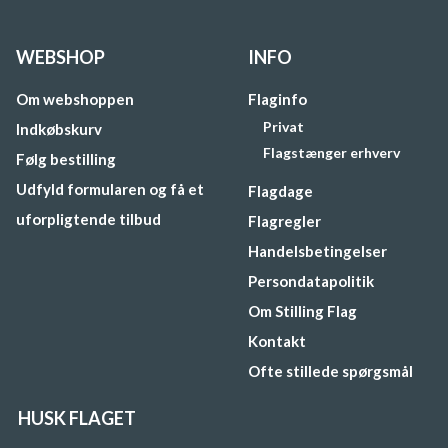
WEBSHOP
INFO
Om webshoppen
Flaginfo
Privat
Indkøbskurv
Flagstænger erhverv
Følg bestilling
Udfyld formularen og få et
Flagdage
uforpligtende tilbud
Flagregler
Handelsbetingelser
Persondatapolitik
Om Stilling Flag
Kontakt
Ofte stillede spørgsmål
HUSK FLAGET