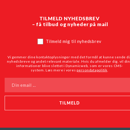
TILMELD NYHEDSBREV
– få tilbud og nyheder på mail
Tilmeld mig til nyhedsbrev
Vi gemmer dine kontaktoplysninger med det formål at kunne sende di
nyhedsbreve og andet relevant materiale. Hvis du afmelder dig, vil di
informationer blive slettet i Dynamicweb, som er vores CMS-
system. Læs mere i vores
persondatapolitik
.
Din email ...