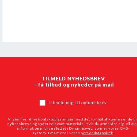
TILMELD NYHEDSBREV
– få tilbud og nyheder på mail
Tilmeld mig til nyhedsbrev
Vi gemmer dine kontaktoplysninger med det formål at kunne sende di
nyhedsbreve og andet relevant materiale. Hvis du afmelder dig, vil di
informationer blive slettet i Dynamicweb, som er vores CMS-
system. Læs mere i vores
persondatapolitik
.