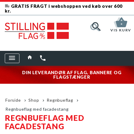
GRATIS FRAGT i webshoppen ved køb over 600
kr.
VIS KURV
DIN LEVERANDØR AF FLAG, BANNERE OG
FLAGSTÆNGER
Forside
Shop
Regnbueflag
Regnbueflag med facadestang
REGNBUEFLAG MED
FACADESTANG