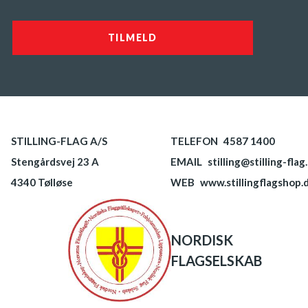
STILLING-FLAG A/S
TELEFON
4587 1400
Stengårdsvej 23 A
EMAIL
stilling@stilling-flag
4340 Tølløse
WEB
www.stillingflagshop.
NORDISK
FLAGSELSKAB