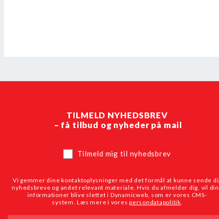
TILMELD NYHEDSBREV
– få tilbud og nyheder på mail
Tilmeld mig til nyhedsbrev
Vi gemmer dine kontaktoplysninger med det formål at kunne sende di
nyhedsbreve og andet relevant materiale. Hvis du afmelder dig, vil di
informationer blive slettet i Dynamicweb, som er vores CMS-
system. Læs mere i vores
persondatapolitik
.