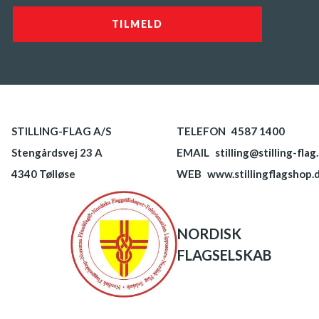
STILLING-FLAG A/S
TELEFON
4587 1400
Stengårdsvej 23 A
EMAIL
stilling@stilling-flag
4340 Tølløse
WEB
www.stillingflagshop.
NORDISK
FLAGSELSKAB