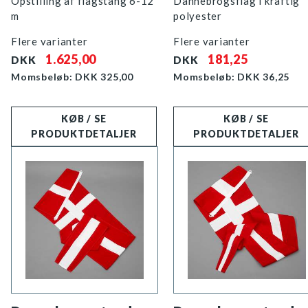
Opstilling af flagstang 6-12
Dannebrogsflag i kraftig
m
polyester
Flere varianter
Flere varianter
1.625,00
181,25
DKK
DKK
Momsbeløb: DKK
325,00
Momsbeløb: DKK
36,25
KØB / SE
KØB / SE
PRODUKTDETALJER
PRODUKTDETALJER