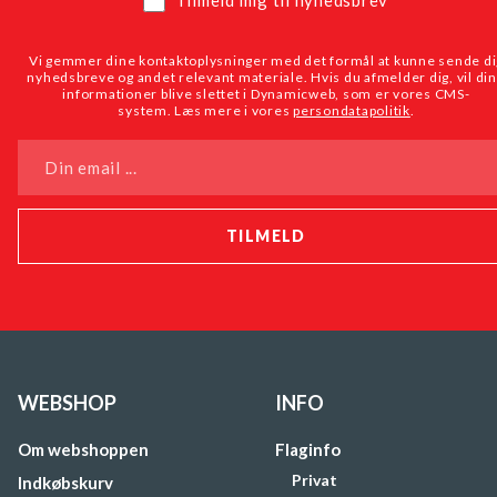
Tilmeld mig til nyhedsbrev
Vi gemmer dine kontaktoplysninger med det formål at kunne sende di
nyhedsbreve og andet relevant materiale. Hvis du afmelder dig, vil di
informationer blive slettet i Dynamicweb, som er vores CMS-
system. Læs mere i vores
persondatapolitik
.
Din email ...
WEBSHOP
INFO
Om webshoppen
Flaginfo
Privat
Indkøbskurv