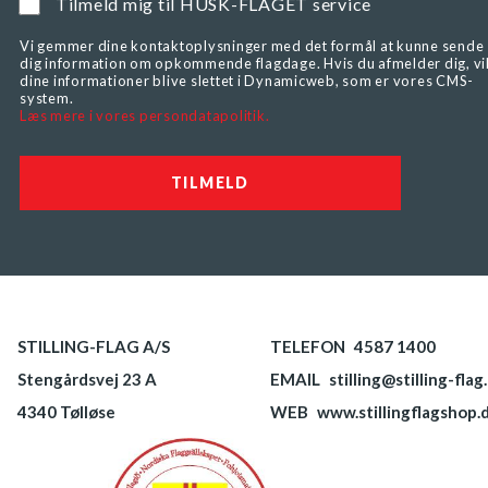
Tilmeld mig til HUSK-FLAGET service
Vi gemmer dine kontaktoplysninger med det formål at kunne sende
dig information om opkommende flagdage. Hvis du afmelder dig, vi
dine informationer blive slettet i Dynamicweb, som er vores CMS-
system.
Læs mere i vores persondatapolitik.
STILLING-FLAG A/S
TELEFON
4587 1400
Stengårdsvej 23 A
EMAIL
stilling@stilling-flag
4340 Tølløse
WEB
www.stillingflagshop.