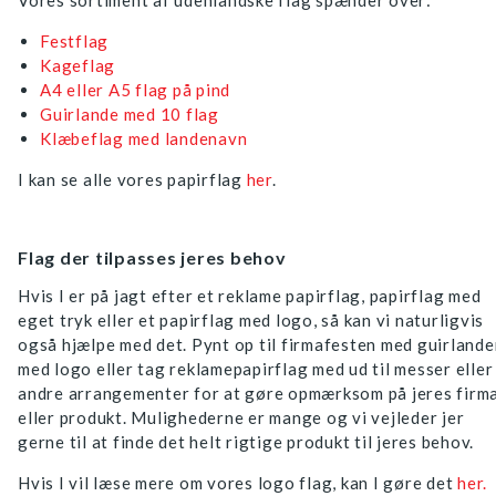
Vores sortiment af udenlandske flag spænder over:
Festflag
Kageflag
A4 eller A5 flag på pind
Guirlande med 10 flag
Klæbeflag med landenavn
I kan se alle vores papirflag
her
.
Flag der tilpasses jeres behov
Hvis I er på jagt efter et reklame papirflag, papirflag med
eget tryk eller et papirflag med logo, så kan vi naturligvis
også hjælpe med det. Pynt op til firmafesten med guirlande
med logo eller tag reklamepapirflag med ud til messer eller
andre arrangementer for at gøre opmærksom på jeres firm
eller produkt. Mulighederne er mange og vi vejleder jer
gerne til at finde det helt rigtige produkt til jeres behov.
Hvis I vil læse mere om vores logo flag, kan I gøre det
her.