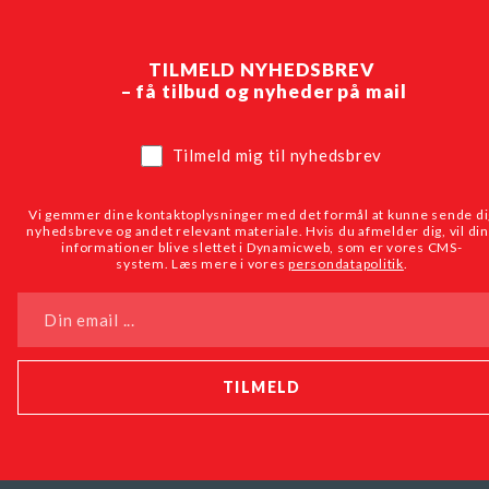
TILMELD NYHEDSBREV
– få tilbud og nyheder på mail
Tilmeld mig til nyhedsbrev
Vi gemmer dine kontaktoplysninger med det formål at kunne sende di
nyhedsbreve og andet relevant materiale. Hvis du afmelder dig, vil di
informationer blive slettet i Dynamicweb, som er vores CMS-
system. Læs mere i vores
persondatapolitik
.
Din email ...