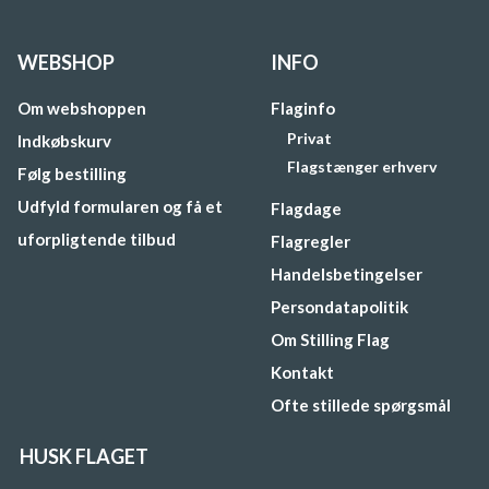
WEBSHOP
INFO
Om webshoppen
Flaginfo
Privat
Indkøbskurv
Flagstænger erhverv
Følg bestilling
Udfyld formularen og få et
Flagdage
uforpligtende tilbud
Flagregler
Handelsbetingelser
Persondatapolitik
Om Stilling Flag
Kontakt
Ofte stillede spørgsmål
HUSK FLAGET