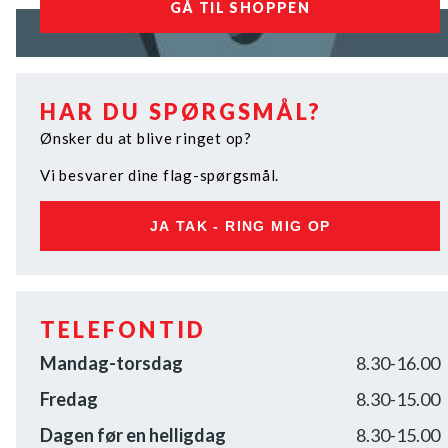
GÅ TIL SHOPPEN
HAR DU SPØRGSMÅL?
Ønsker du at blive ringet op?
Vi besvarer dine flag-spørgsmål.
JA TAK - RING MIG OP
TELEFONTID
Mandag-torsdag
8.30-16.00
Fredag
8.30-15.00
Dagen før en helligdag
8.30-15.00