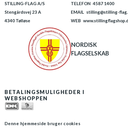
STILLING-FLAG A/S
TELEFON
4587 1400
Stengårdsvej 23 A
EMAIL
stilling@stilling-flag
4340 Tølløse
WEB
www.stillingflagshop.
NORDISK
FLAGSELSKAB
BETALINGSMULIGHEDER I
WEBSHOPPEN
Denne hjemmeside bruger cookies