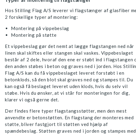
Hos Stilling Flag A/S leverer vi flagstænger af glasfiber m
2 forskellige typer af montering:
Montering på vippebeslag
Montering på støtte
Et vippebeslag gør det nemt at lægge flagstangen ned når
linen skal skiftes eller stangen skal vaskes. Vippebeslaget
består af 2 dele, hvoraf den ene er støbt ind i flagstangen 
den anden støbes i beton og graves ned i jorden. Hos Stilli
Flag A/S kan du få vippebeslaget leveret forstøbt i en
betonklods, så den blot skal graves ned og stampes til. Du
kan også få beslaget leveret uden klods, hvis du selv vil
støbe. Hvis du ønsker, at vi står for monteringen for dig,
klarer vi også gerne det.
Der findes flere typer flagstangsstøtter, men den mest
anvendte er betonstøtten. En flagstang der monteres med
støtte, bliver fastgjort til støtten ved hjælp af
spændebeslag. Støtten graves ned i jorden og stampes med