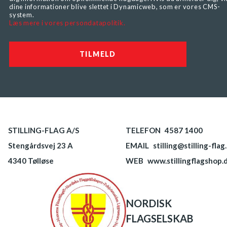
dine informationer blive slettet i Dynamicweb, som er vores CMS-
system.
Læs mere i vores persondatapolitik.
STILLING-FLAG A/S
TELEFON
4587 1400
Stengårdsvej 23 A
EMAIL
stilling@stilling-flag
4340 Tølløse
WEB
www.stillingflagshop.
NORDISK
FLAGSELSKAB