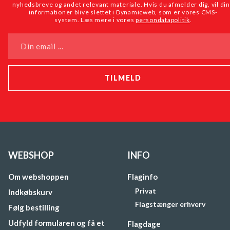
nyhedsbreve og andet relevant materiale. Hvis du afmelder dig, vil di
informationer blive slettet i Dynamicweb, som er vores CMS-
system. Læs mere i vores
persondatapolitik
.
Din email ...
WEBSHOP
INFO
Om webshoppen
Flaginfo
Privat
Indkøbskurv
Flagstænger erhverv
Følg bestilling
Udfyld formularen og få et
Flagdage