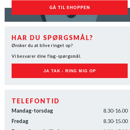
GÅ TIL SHOPPEN
HAR DU SPØRGSMÅL?
Ønsker du at blive ringet op?
Vi besvarer dine flag-spørgsmål.
JA TAK - RING MIG OP
TELEFONTID
Mandag-torsdag
8.30-16.00
Fredag
8.30-15.00