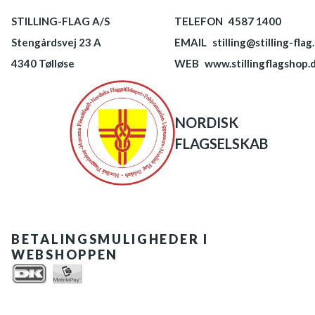
STILLING-FLAG A/S
TELEFON
4587 1400
Stengårdsvej 23 A
EMAIL
stilling@stilling-flag
4340 Tølløse
WEB
www.stillingflagshop.
NORDISK
FLAGSELSKAB
BETALINGSMULIGHEDER I
WEBSHOPPEN