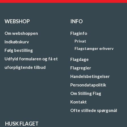
WEBSHOP
INFO
Om webshoppen
Flaginfo
Privat
Indkøbskurv
Flagstænger erhverv
Følg bestilling
Udfyld formularen og få et
Flagdage
uforpligtende tilbud
Flagregler
Handelsbetingelser
Persondatapolitik
Om Stilling Flag
Kontakt
Ofte stillede spørgsmål
HUSK FLAGET