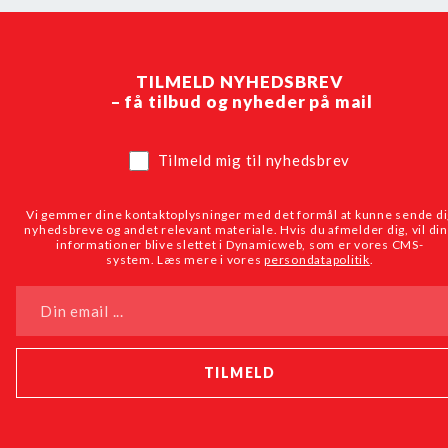
TILMELD NYHEDSBREV
– få tilbud og nyheder på mail
Tilmeld mig til nyhedsbrev
Vi gemmer dine kontaktoplysninger med det formål at kunne sende di
nyhedsbreve og andet relevant materiale. Hvis du afmelder dig, vil di
informationer blive slettet i Dynamicweb, som er vores CMS-
system. Læs mere i vores
persondatapolitik
.
Din email ...